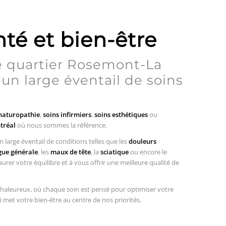
nté et bien-être
le quartier Rosemont-La
 un large éventail de soins
naturopathie
,
soins infirmiers
,
soins esthétiques
ou
tréal
où nous sommes la référence.
 large éventail de conditions telles que les
douleurs
gue générale
, les
maux de tête
, la
sciatique
ou encore le
er votre équilibre et à vous offrir une meilleure qualité de
chaleureux, où chaque soin est pensé pour optimiser votre
 met votre bien-être au centre de nos priorités.