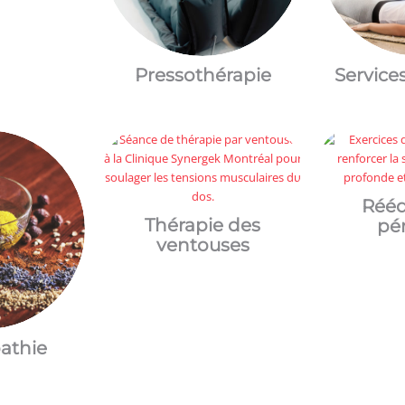
Pressothérapie
Service
Rééd
Thérapie des
pé
ventouses
athie