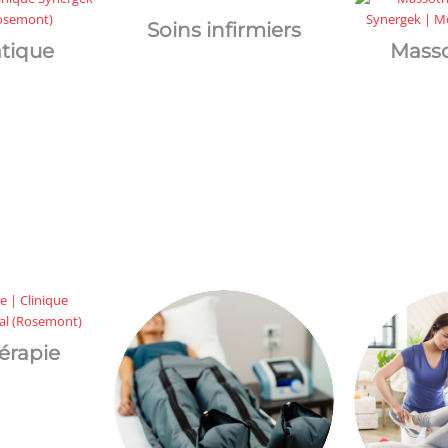
Soins infirmiers
atique
Masso
érapie