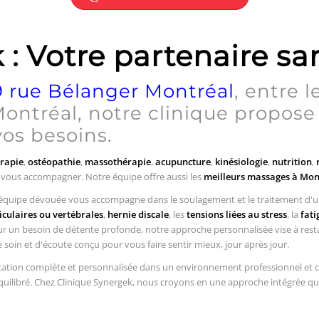
: Votre partenaire sa
 rue Bélanger Montréal
, entre 
 Montréal, notre clinique propose
os besoins.
rapie
,
ostéopathie
,
massothérapie
,
acupuncture
,
kinésiologie
,
nutrition
,
 vous accompagner. Notre équipe offre aussi les
meilleurs massages à Mon
re équipe dévouée vous accompagne dans le soulagement et le traitement d'un
iculaires ou vertébrales
,
hernie discale
, les
tensions liées au stress
, la
fati
 un besoin de détente profonde, notre approche personnalisée vise à restaur
de soin et d'écoute conçu pour vous faire sentir mieux, jour après jour.
aptation complète et personnalisée dans un environnement professionnel et 
quilibré. Chez Clinique Synergek, nous croyons en une approche intégrée qui