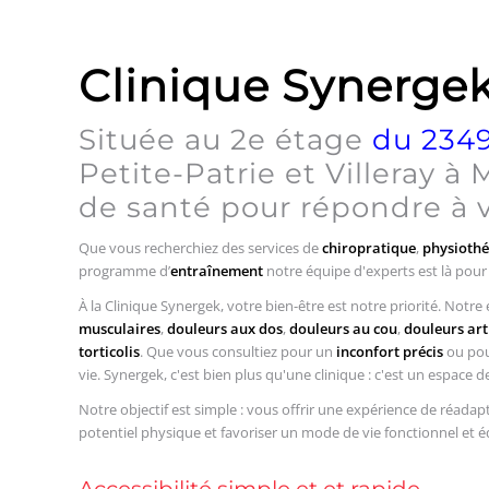
Clinique Synergek 
Située au 2e étage
du 2349
Petite-Patrie et Villeray à
de santé pour répondre à v
Que vous recherchiez des services de
chiropratique
,
physiothé
programme d’
entraînement
notre équipe d'experts est là pour
À la Clinique Synergek, votre bien-être est notre priorité. Not
musculaires
,
douleurs aux dos
,
douleurs au cou
,
douleurs art
torticolis
. Que vous consultiez pour un
inconfort précis
ou pour
vie. Synergek, c'est bien plus qu'une clinique : c'est un espace 
Notre objectif est simple : vous offrir une expérience de réad
potentiel physique et favoriser un mode de vie fonctionnel et é