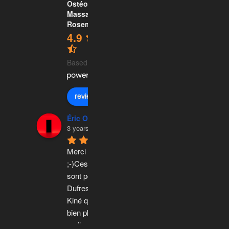
Ostéopathie,
Massage -
Rosemont
4.9
Based on 219 reviews
review us on
Éric Olivier Lacroix
3 years ago
Merci pour tout 
;-)Ces 5 étoiles ? 
sont pour Élise 
Dufresne Masso-
Kiné qui en mériterai 
bien plus mais 
malheureusement
...