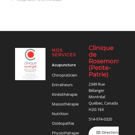
Clinique
NOS
de
SERVICES
Rosemont
Acupuncture
(Petite-
Patrie)
Chiropraticien
2349 Rue
Entraîneurs
Bélanger
Kinésithérapie
Montréal
Québec, Canada
Massothérapie
H2G 1E4
Nutrition
514-974-0320
Ostéopathie
Directions
Physiothérapie