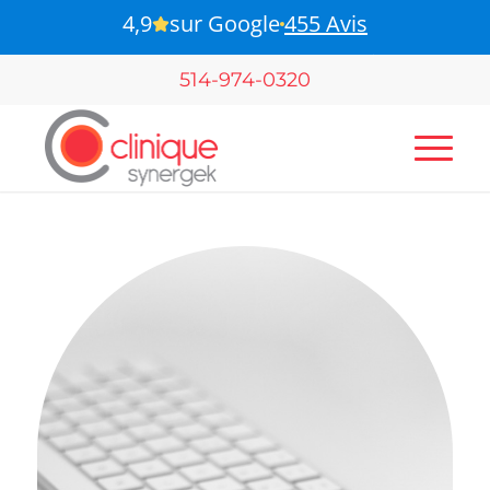
4,9
sur Google
455 Avis
B-Pulse - Pour votre santé pelvienne
514-974-0320