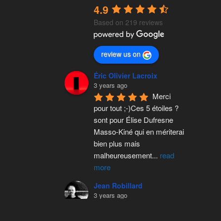
4.9
Based on 219 reviews
review us on
Éric Olivier Lacroix
3 years ago
Merci 
pour tout ;-)Ces 5 étoiles ? 
sont pour Élise Dufresne 
Masso-Kiné qui en mériterai 
bien plus mais 
malheureusement
...
read
more
Jean Robillard
3 years ago
Je n'ai 
que de bons mots dire eu 