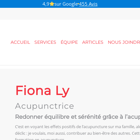
4,9
sur Google
455 Avis
B-Pulse - Pour votre santé pelvienne
ACCUEIL
SERVICES
ÉQUIPE
ARTICLES
NOUS JOINDR
Fiona Ly
Acupunctrice
Redonner équilibre et sérénité grâce à l’ac
C’est en voyant les effets positifs de l’acupuncture sur ma famille, al
déclic : je voulais, moi aussi, contribuer au bien-être des autres. 
formation en acupuncture.