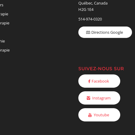
Québec, Canada
rs
H2G 1E4
rapie
514-974-0320
rapie
Directions Google
hie
rapie
SUIVEZ-NOUS SUR
Facebook
Instagram
Youtube