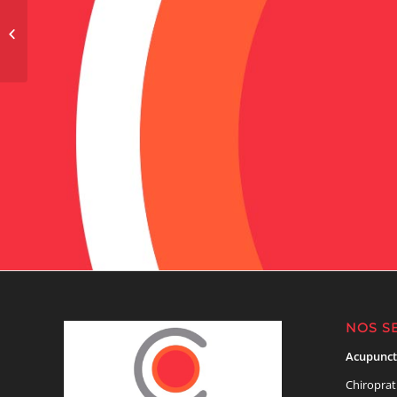
Troy Courtney
NOS S
Acupunct
Chiroprat