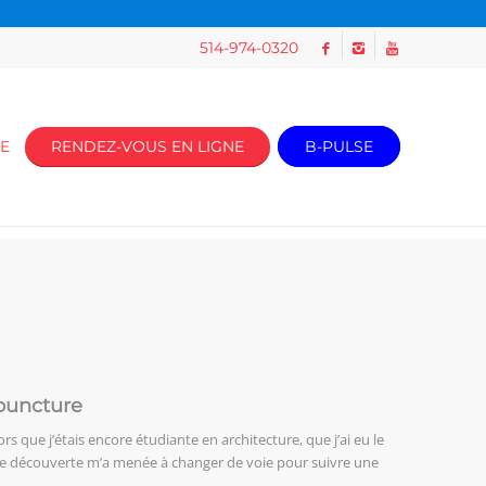
514-974-0320
E
RENDEZ-VOUS EN LIGNE
B-PULSE
upuncture
ors que j’étais encore étudiante en architecture, que j’ai eu le
Cette découverte m’a menée à changer de voie pour suivre une