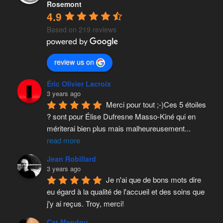
Rosemont
4.9
Based on 219 reviews
review us on
Éric Olivier Lacroix
3 years ago
Merci pour tout ;-)Ces 5 étoiles 
? sont pour Élise Dufresne Masso-Kiné qui en 
mériterai bien plus mais malheureusement
...
read more
Jean Robillard
3 years ago
Je n'ai que de bons mots dire 
eu égard à la qualité de l'accueil et des soins que 
j'y ai reçus. Troy, merci!
Cat Mendou