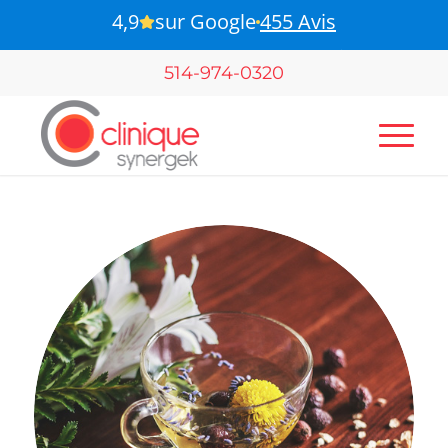
4,9
sur Google
455 Avis
B-Pulse - Pour votre santé pelvienne
514-974-0320