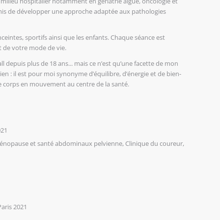
n milieu hospitalier notamment en gériatrie aiguë, oncologie et
ermis de développer une approche adaptée aux pathologies
ceintes, sportifs ainsi que les enfants. Chaque séance est
t de votre mode de vie.
ll depuis plus de 18 ans... mais ce n’est qu’une facette de mon
n : il est pour moi synonyme d’équilibre, d’énergie et de bien-
e le corps en mouvement au centre de la santé.
021
riménopause et santé abdominaux pelvienne, Clinique du coureur,
aris 2021