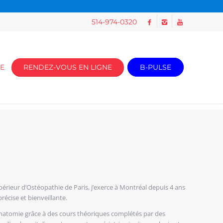
514-974-0320
E
RENDEZ-VOUS EN LIGNE
B-PULSE
rieur d’Ostéopathie de Paris, j’exerce à Montréal depuis 4 ans
écise et bienveillante.
’anatomie grâce à des cours théoriques complétés par des