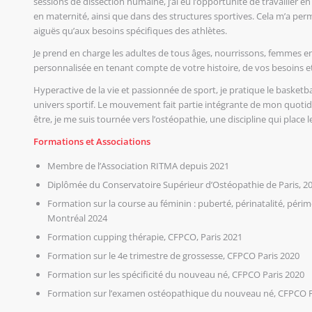
sessions de dissection humaine, j’ai eu l’opportunité de travailler e
en maternité, ainsi que dans des structures sportives. Cela m’a p
aiguës qu’aux besoins spécifiques des athlètes.
Je prend en charge les adultes de tous âges, nourrissons, femmes en
personnalisée en tenant compte de votre histoire, de vos besoins e
Hyperactive de la vie et passionnée de sport, je pratique le basketba
univers sportif. Le mouvement fait partie intégrante de mon quotidie
être, je me suis tournée vers l’ostéopathie, une discipline qui plac
Formations et Associations
Membre de l’Association RITMA depuis 2021
Diplômée du Conservatoire Supérieur d’Ostéopathie de Paris, 2
Formation sur la course au féminin : puberté, périnatalité, pé
Montréal 2024
Formation cupping thérapie, CFPCO, Paris 2021
Formation sur le 4e trimestre de grossesse, CFPCO Paris 2020
Formation sur les spécificité du nouveau né, CFPCO Paris 2020
Formation sur l’examen ostéopathique du nouveau né, CFPCO P