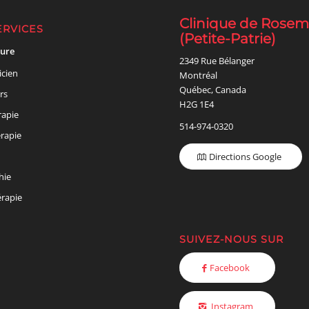
Clinique de Rose
ERVICES
(Petite-Patrie)
ure
2349 Rue Bélanger
icien
Montréal
Québec, Canada
rs
H2G 1E4
rapie
514-974-0320
rapie
Directions Google
hie
rapie
SUIVEZ-NOUS SUR
Facebook
Instagram