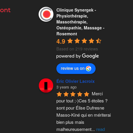
mont
Clinique Synergek -
Physiothérapie,
Massothérapie,
Ostéopathie, Massage -
Rosemont
4.9
Based on 219 reviews
review us on
Éric Olivier Lacroix
3 years ago
Merci 
pour tout ;-)Ces 5 étoiles ? 
sont pour Élise Dufresne 
Masso-Kiné qui en mériterai 
bien plus mais 
malheureusement
...
read