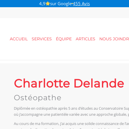
4,9
sur Google
455 Avis
B-Pulse - Pour votre santé pelvienne
ACCUEIL
SERVICES
ÉQUIPE
ARTICLES
NOUS JOINDR
Charlotte Delande
Ostéopathe
Diplômée en ostéopathie après 5 ans d’études au Conservatoire Supé
où j’accompagne une patientèle variée avec une approche globale, pr
Au cours de ma formation, j’ai acquis une solide connaissance de l