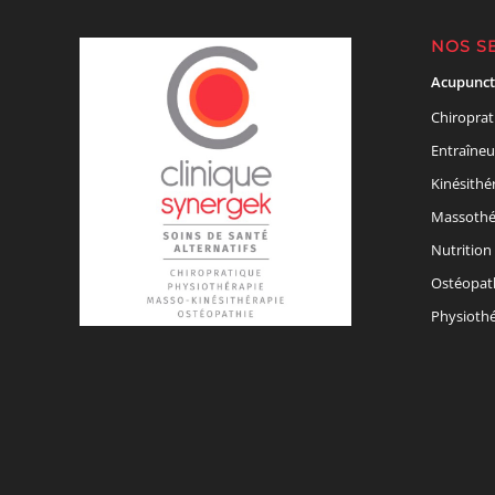
NOS S
Acupunct
Chiroprat
Entraîneu
Kinésithé
Massothé
Nutrition
Ostéopat
Physiothé