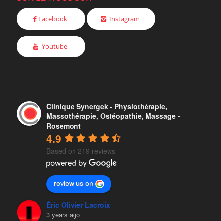
Facebook
Instagram
Youtube
Clinique Synergek - Physiothérapie,
Massothérapie, Ostéopathie, Massage -
Rosemont
4.9
Based on 219 reviews
review us on
Éric Olivier Lacroix
3 years ago