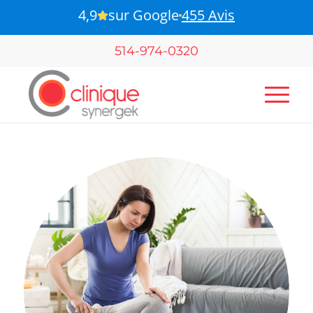
4,9
sur Google
455 Avis
B-Pulse - Pour votre santé pelvienne
514-974-0320