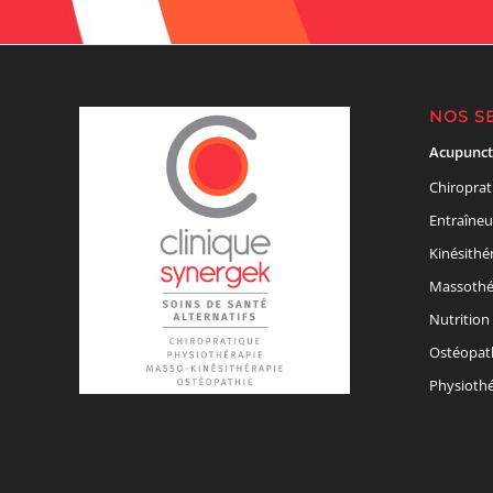
NOS S
Acupunct
Chiroprat
Entraîneu
Kinésithé
Massothé
Nutrition
Ostéopat
Physiothé