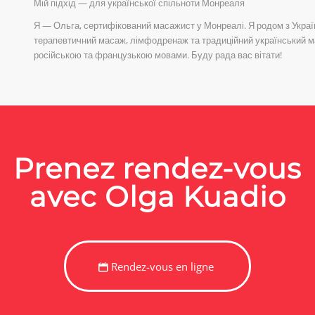
Мій підхід — для української спільноти Монреаля
Я — Ольга, сертифікований масажист у Монреалі. Я родом з Україн
терапевтичний масаж, лімфодренаж та традиційний український ма
російською та французькою мовами. Буду рада вас вітати!
Prenez rendez-vous
avec Olga Kuadio
Rendez-vous en ligne