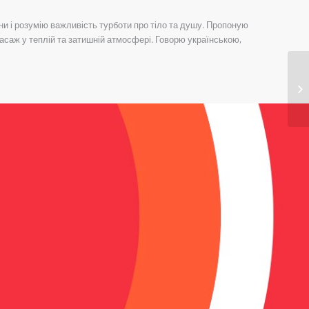
и і розумію важливість турботи про тіло та душу. Пропоную
саж у теплій та затишній атмосфері. Говорю українською,