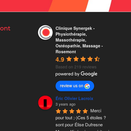
mont
Clinique Synergek -
Physiothérapie,
Massothérapie,
Ostéopathie, Massage -
Rosemont
4.9
Based on 219 reviews
review us on
Éric Olivier Lacroix
3 years ago
Merci 
pour tout ;-)Ces 5 étoiles ? 
sont pour Élise Dufresne 