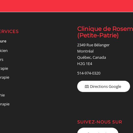
Clinique de Rose
ERVICES
(Petite-Patrie)
ure
2349 Rue Bélanger
icien
Montréal
Québec, Canada
rs
H2G 1E4
rapie
514-974-0320
rapie
Directions Google
hie
rapie
SUIVEZ-NOUS SUR