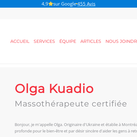
4,9
sur Google
455 Avis
B-Pulse - Pour votre santé pelvienne
ACCUEIL
SERVICES
ÉQUIPE
ARTICLES
NOUS JOINDR
Olga Kuadio
Massothérapeute certifiée
Bonjour, je m'appelle Olga. Originaire d'Ukraine et établie à Montréa
profonde pour le bien-être et par désir sincère d'aider les gens à re