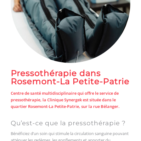
pressothérapie, la Clinique Synergek est située dans le
quartier Rosemont-La Petite-Patrie, sur la rue Bélanger.
Qu’est-ce que la pressothérapie ?
Bénéficiez d’un soin qui stimule la circulation sanguine pouvant
atténuer les œdèmes, les gonflements et apporter du
soulagement aux jambes lourdes. Permets de stimuler la
circulation sanguine et d’éliminer les toxines du corps. La
pressothérapie contribue à augmenter les fonctions
d’élimination des déchets et à améliore la circulation veineuse
en faisant disparaître les œdèmes et les gonflements.
La pressothérapie consiste en l’utilisation de jambières qui
compriment et décompriment les membres inférieurs,
lentement et en alternance. Ce procédé active la circulation de
la lymphe, stimule le système immunitaire et procure une
sensation de détente et de bien-être.