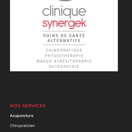
NOS SERVICES
Acupuncture
Chiropraticien
Entraîneurs
Kinésithérapie
Massothérapie
Nutrition
Ostéopathie
Physiothérapie
Clinique de Rosemont
(Petite-Patrie)