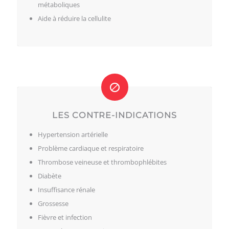
Thrombose veineuse et thrombophlébites
Diabète
Insuffisance rénale
Grossesse
Fièvre et infection
Durant les menstruations
Enfants de bas âge
Personne ayant subie une opération récente ou
ayant une fracture non complètement guérie
Accédez à des soins de qualité près de chez vous dans le
quartier Rosemont-La Petite-Patrie et découvrez les effets
positifs de la pressothérapie sur votre corps. Contactez-nous
pour un rendez-vous!