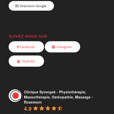
Clinique Synergek - Physiothérapie,
Massothérapie, Ostéopathie, Massage -
Rosemont
4.9
Based on 219 reviews
review us on
Éric Olivier Lacroix
22:34 15 Nov 23
Merci pour tout ;-)Ces 5 étoiles 
? sont pour Élise Dufresne Masso-Kiné qui en 
mériterai bien plus mais malheureusement
...
read more
Jean Robillard
21:02 26 Oct 23
Je n'ai que de bons mots dire 