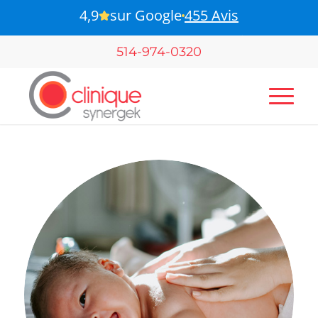
4,9
sur Google
455 Avis
B-Pulse - Pour votre santé pelvienne
514-974-0320