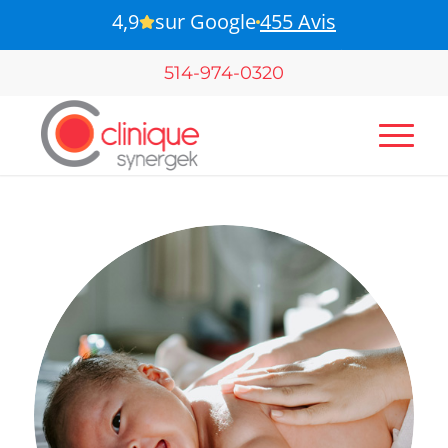
4,9
sur Google
455 Avis
B-Pulse - Pour votre santé pelvienne
514-974-0320